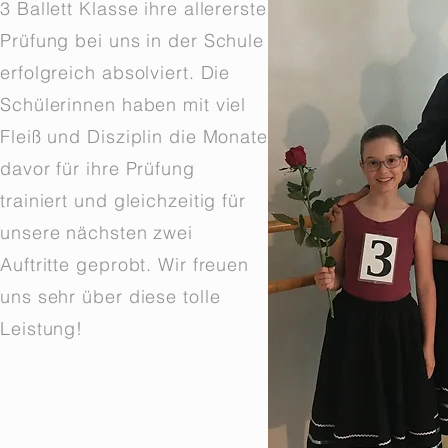
3 Ballett Klasse ihre allererste
Prüfung bei uns in der Schule
erfolgreich absolviert. Die
Schülerinnen haben mit viel
Fleiß und Disziplin die Monate
davor für ihre Prüfung
trainiert und gleichzeitig für
unsere nächsten zwei
Auftritte geprobt. Wir freuen
uns sehr über diese tolle
Leistung!