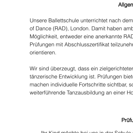
Allgem
Unsere Ballettschule unterrichtet nach de
of Dance (RAD), London. Damit haben ambit
Möglichkeit, entweder eine anerkannte RAD
Prüfungen mit Abschlusszertifikat teilzuneh
orientieren.
Wir sind überzeugt, dass ein zielgerichtete
tänzerische Entwicklung ist. Prüfungen bie
machen individuelle Fortschritte sichtbar,
weiterführende Tanzausbildung an einer Hoc
Prüf
Ihr Kind möchte bei uns in der Schule