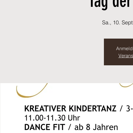
Tag der
Sa., 10. Sept
Anmeld
Verans